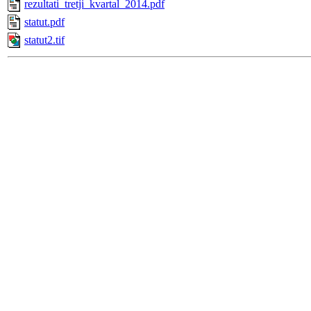
rezultati_tretji_kvartal_2014.pdf
statut.pdf
statut2.tif