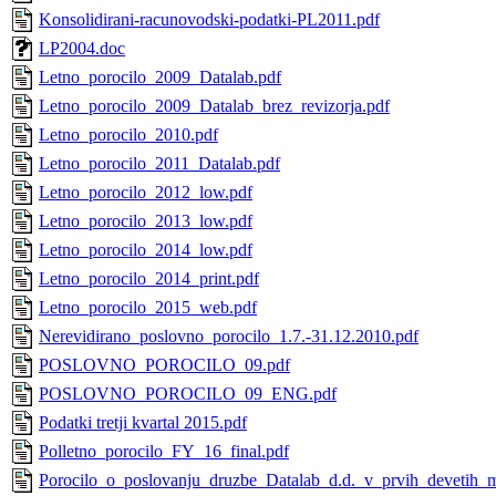
Konsolidirani-racunovodski-podatki-PL2011.pdf
LP2004.doc
Letno_porocilo_2009_Datalab.pdf
Letno_porocilo_2009_Datalab_brez_revizorja.pdf
Letno_porocilo_2010.pdf
Letno_porocilo_2011_Datalab.pdf
Letno_porocilo_2012_low.pdf
Letno_porocilo_2013_low.pdf
Letno_porocilo_2014_low.pdf
Letno_porocilo_2014_print.pdf
Letno_porocilo_2015_web.pdf
Nerevidirano_poslovno_porocilo_1.7.-31.12.2010.pdf
POSLOVNO_POROCILO_09.pdf
POSLOVNO_POROCILO_09_ENG.pdf
Podatki tretji kvartal 2015.pdf
Polletno_porocilo_FY_16_final.pdf
Porocilo_o_poslovanju_druzbe_Datalab_d.d._v_prvih_devetih_