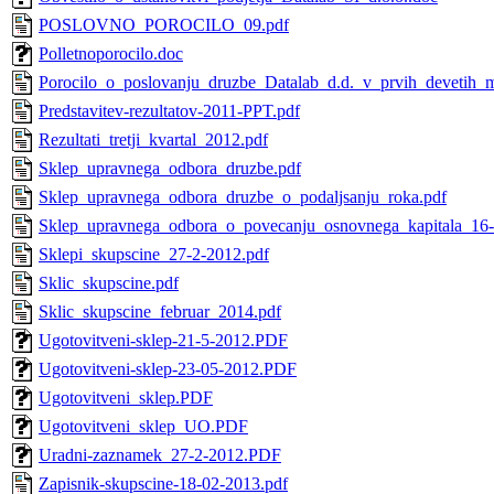
POSLOVNO_POROCILO_09.pdf
Polletnoporocilo.doc
Porocilo_o_poslovanju_druzbe_Datalab_d.d._v_prvih_devetih_
Predstavitev-rezultatov-2011-PPT.pdf
Rezultati_tretji_kvartal_2012.pdf
Sklep_upravnega_odbora_druzbe.pdf
Sklep_upravnega_odbora_druzbe_o_podaljsanju_roka.pdf
Sklep_upravnega_odbora_o_povecanju_osnovnega_kapitala_16-
Sklepi_skupscine_27-2-2012.pdf
Sklic_skupscine.pdf
Sklic_skupscine_februar_2014.pdf
Ugotovitveni-sklep-21-5-2012.PDF
Ugotovitveni-sklep-23-05-2012.PDF
Ugotovitveni_sklep.PDF
Ugotovitveni_sklep_UO.PDF
Uradni-zaznamek_27-2-2012.PDF
Zapisnik-skupscine-18-02-2013.pdf