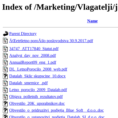
Index of /Marketing/Vlagatelji/
Name
Parent Directory
ÄŒetrtletno poroÄilo poslovodstva 30.9.2017.pdf
34747_ATT17840_Statut.pdf
Analyst_day_nov_2008.pdf
AnnualReport09_eng_1.pdf
DL_LetnoPorocilo_2008_web.pdf
Datalab_Sklic skupscine_10.docx
Datalab_smernice_.pdf
Letno_porocilo_2009_Datalab.pdf
Objava_polletnih_rezultatov.pdf
Obvestilo_20K_uporabnikov.doc
Obvestilo_o_pridruzitvi_podjetja_Blue_Soft__d.o.o..doc
Obvestilo_o_ustanovitvi_podjetja_Datalab_SI_d.o.o..doc