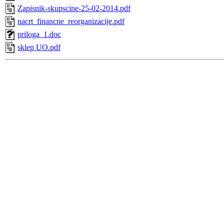
Zapisnik-skupscine-25-02-2014.pdf
nacrt_financne_reorganizacije.pdf
priloga_1.doc
sklep UO.pdf